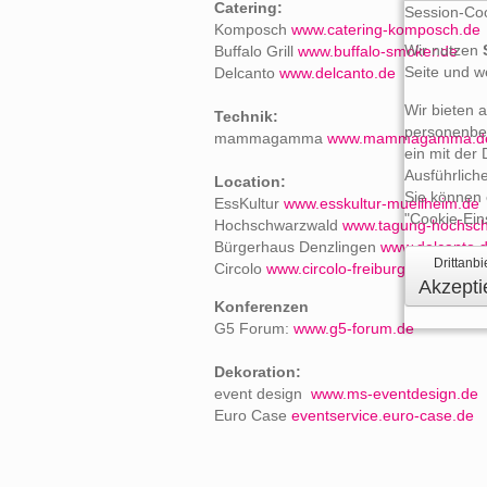
Catering:
Session-Coo
Komposch
www.catering-komposch.de
Wir nutzen
Buffalo Grill
www.buffalo-smoker.de
Seite und w
Delcanto
www.delcanto.de
Wir bieten 
Technik:
personenbez
mammagamma
www.mammagamma.d
ein mit der
Ausführlich
Location:
Sie können 
EssKultur
www.esskultur-muellheim.de
"Cookie-Ein
Hochschwarzwald
www.tagung-hochsch
Bürgerhaus Denzlingen
www.delcanto.
Drittanbi
Circolo
www.circolo-freiburg.de
Akzepti
Konferenzen
G5 Forum:
www.g5-forum.de
Dekoration:
event design
www.ms-eventdesign.de
Euro Case
eventservice.euro-case.de