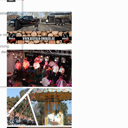
etrieb der
e nicht über
ärung.
n den