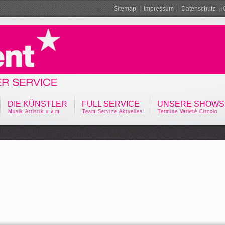
Sitemap
Impressum
Datenschutz
DIE KÜNSTLER
FULL SERVICE
UNSERE SHOWS
Musik Artistik u.v.m
Team Service Aktuelles
Termine Varieté Circolo