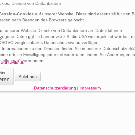
kies, Dienste von Drittanbietern
Session-Cookies
auf unserer Website. Diese sind essenziell für den B
erden nach Beenden des Browsers gelöscht.
auf unserer Website Dienste von Drittanbietern an. Dabei können
ogene Daten ggf. in Länder wie z.B. die USA weitergeleitet werden, di
e
 DSGVO vergleichbares Datenschutzniveau verfügen.
e Informationen zu den Diensten finden Sie in unserer Datenschutzerkl
eine erteilte Einwilligung jederzeit widerrufen, indem Sie Änderungen i
stellungen" vornehmen.
warzwald.de
de
eter
Ablehnen
eren
Datenschutzerklärung
|
Impressum